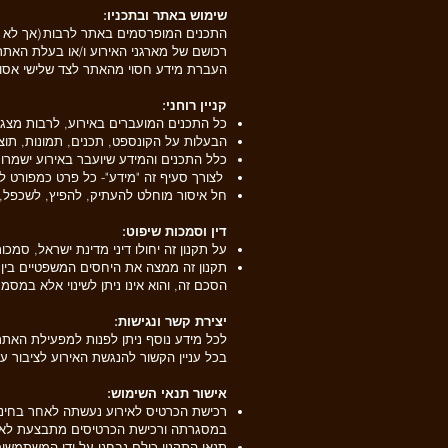
שימוש באתר ובתכניו:
התכנים המופרסמים באתר לרבות (אך לא רק)
רכושם של מארגני האירוע ו/או בעלת האתר
העברת מידע חסוי מהאתר לצד שלישי אסו
קניין רוחני:
כל התכנים המועברים באירוע, לרבות מצגות
הבעלות על הקונספט, תכנים, תמונות, תו
כלל התכנים והמידע שיועבר באירוע ישמרו 
לצורך סעיף זה "מידע"- כל פרט כמפורט ל
חל איסור מוחלט להעתיק, להפיץ, לשכפל,
דין וסמכות שיפוט:
על תקנון זה יחולו דיני מדינת ישראל, ס
תקנון זה ממצה את היחסים המשפטיים בין
הסכם זה, והוא אינו ניתן לשינוי אלא במסמ
יצירת קשר ונגישות:
לכל מידע נוסף ניתן לפנות למפעילת האת
בכל עניין הקשור להנגשת האירוע לציבור 
אישור תנאי השימוש:
רכישת הכרטיס לאירוע נעשתה לאחר בחינה ש
במסגרתה ורכישת הכרטיסים מתבצעת לאח
תנאי התקנון כולם נבחנו על ידי המשתמשי