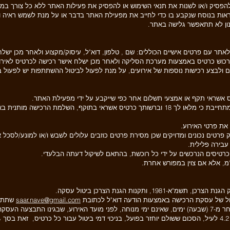
סיק ו/או לשנות את תנאי השימוש או להפסיק את פעילות האתר ללא כל צורך במת
ראות בנוסח שנקבע בו כדי לחייב את מפעילת האתר בדבר או על מנת לשמש ראיה ו/א
נון לא תתאפשר גלישה באתר.
תר עם פרטים אישיים הכוללים: שם , טלפון, דוא"ל, עיסוק/מקצוע ולאחר מכן ישל
כוש כרטיס באמצעות מערכת הסליקה ולאחר מכן ישלח אישר רכישה לכרטיס לאירו
 ולבצע רכישות נוספות של אירועים, על מנת לפעול לביטול ההשתתפות יש לפעול ב
אשראי תקף או אמצעי תשלום אחר כפי שייקבע על ידי מפעילת האתר.
בעצם ביצוע הרכישה באתר הנך מצהירה ומתחייבת כי מלאו לך 18 וברשותך כרטיס אשראי בתוקף,
את פרטי האירוע.
טים נכונים ומדויקים שכן מסירת פרטים כוזבים עלולים לשבש ו/או למונע/לסכל א
 עבירה פלילית.
טיסים הנרכשים על ידי כל רוכשת, בהתאם לשיקול דעתה הבלעדי.
מ, אלא אם צוין במפורש אחרת.
, ותקנות הגנת הצרכן ביטול עסקה.
ול של עסקת הרכישה באמצעות הודעה דוא"ל לכתובת
saar.nave@gmail.com
התבצעה העסקה.