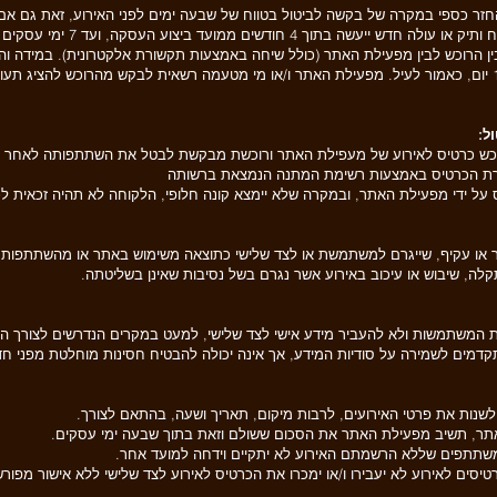
ספי במקרה של בקשה לביטול בטווח של שבעה ימים לפני האירוע, זאת גם אם לא חלפו 14 יום ממו
ביטול עסקה על-ידי אדם עם מוגבלו
 הרוכש לבין מפעילת האתר (כולל שיחה באמצעות תקשורת אלקטרונית). במידה 
בעלת האתר, ביטול העסקה יעשה בתוך 14 יום, כאמור לעיל. מפעילת האתר ו/או מי מטעמה רשאית לבקש מהרו
ול:
 4.2 לעיל, במידה ונרכש כרטיס לאירוע של מעפילת האתר ורוכשת מבקשת לבטל את השתתפותה 
רת הכרטיס באמצעות רשימת המתנה הנמצאת ברשותה
ס על ידי מפעילת האתר, ובמקרה שלא יימצא קונה חלופי, הלקוחה לא תהיה זכאית ל
ר או עקיף, שייגרם למשתמשת או לצד שלישי כתוצאה משימוש באתר או מהשתתפות ב
לה, שיבוש או עיכוב באירוע אשר נגרם בשל נסיבות שאינן בשליטתה.
 המשתמשות ולא להעביר מידע אישי לצד שלישי, למעט במקרים הנדרשים לצורך ה
ים לשמירה על סודיות המידע, אך אינה יכולה להבטיח חסינות מוחלטת מפני חדי
ות את פרטי האירועים, לרבות מיקום, תאריך ושעה, בהתאם לצורך.
אתר, תשיב מפעילת האתר את הסכום ששולם וזאת בתוך שבעה ימי עסקים.
משתתפים שללא הרשמתם האירוע לא יתקיים וידחה למועד אחר.
רטיסים לאירוע לא יעבירו ו/או ימכרו את הכרטיס לאירוע לצד שלישי ללא אישור מ