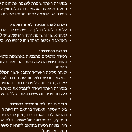
מפעילת האתר שומרת לעצמה את הזכות להפ
התקנון ממוספר מטעמי נוחות בלבד ואין ל
במידה ואין הסכמה לאחד מתנאיו של התק
רישום לאתר וכניסה לאזור האישי:
על מנת להחל בהליך הרכישה יש להירשם לא
לאחר אישור והשלמת הליך ההרשמה, יש לר
באמצעות גלישה באתר ניתן לרכוש כרטיסים
רכישת כרטיסים:
רכישת כרטיסים מתבצעת באמצעות כרטיס 
מהאתר.
לאחר סליקת האשראי יתקבל אישור הכולל 
במעמד הרכישה ו/או ההרשמה חובה לספק פר
לאירוע, מסירתם של פרטים כוזבים מהווים
מפעילת האתר רשאית להגביל את כמות הכר
כלל המחירים המופיעים באתר כוללים מע"
מדיניות ביטולים והחזרים כספיים:
ביטול עסקה יתאפשר בהתאם להוראות חוק הגנת הצרכן, תשמ"א-1981
בהתאם לחוק הגנת הצרכן, ניתן לבצע ביט
העסקה, ובתנאי שהביטול ייעשה עד לא יאוחר מ-7 (שבעה) ימים, שאינם ימי מנוחה, לפני מועד האירוע, שבגינו 
הנמוך מביניהם).