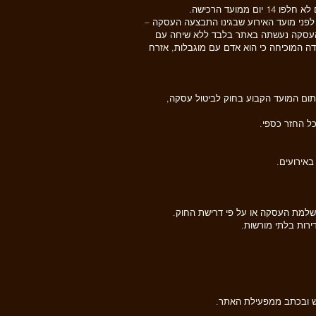
עד הרכישה.
ת, אזרח ותיק או עולה חדש ייעשה בתוך 4 חודשים ממועד ביצוע העסקה, ועד 7 ימי עסקים לפני מועד האירוע שבגינו התבצעה העסקה –
והעסקה נעשתה באתר בלבד ללא שיחה עם
כש להציג תעודה המוכיחה כי הוא אדם עם מוגבלות, אזרח
לאחר תום המועד הקבוע בחוק לביטול עסקה,
כל החזר כספי.
אירועים.
שלמת העסקה או על פי דרישת החוק.
רות בלתי מורשות.
פורש ובכתב ממפעילת האתר.