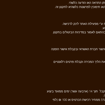
ן התראה ו/או הודעה כלשהי.
ו תימוכין לפרשנות כלשהיא לתקנון זה.
ח ע"י מפעילת האתר לינק לרכישה.
ע.
התאם לאמור במדיניות הביטולים בתקנון.
 השלמת הרכישה מותנית באישור חברת האשראי ובקבלת אישור הזמנה
ת הליך המכירה וקבלת פרטים רלוונטיים
שתתקבל תוך 14 (ארבעה עשר) ימים ממועד ביצוע
היה ובוטלה רכישה בהתאם להוראות סעיף ‏4.2 לעיל, הסכום ששולם יוחזר בפועל, בניכוי דמי ביטול עבור כל כרטיס, זאת בסך 5% ממחיר רכישת הכרטיס או 100 ₪ (לפי