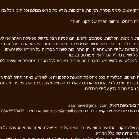
 עיצוב, סימני מסחר, תמונות, פרסומות, מידע כתוב ו/או מצולם וכל תוכן מכל מין 
.
רה בהחלט ומהווה הפרה של תקנון האתר.
, רעיונות, הקלטות, מסמכים ודיונים, הם קניינה הבלעדי של מפעילת האתר ואין לע
צרים וכל דבר בהיבט של זכויות יוצרים להם יחשפו משתתפי האירוע הם בבעלותה 
בסודיות על ידי המשתתפות, והן מתחייבות לשמור בסודיות על המידע אליו יחשפו.
עיל שאינו נחלת הכלל ו/או מפורסם בציבור.
 להקליט, או להשתמש בתכנים המועברים באירוע לכל מטרה מסחרית או אישית לל
מכות השיפוט הבלעדית בכל מחלוקת הנוגעת לתקנון זה או לשימוש באתר תהיה לבתי
 הצדדים ומבטל כל הסכמה או הבנה או הבטחה ו/או מצג, בכתב או בעל פה, משתמ
ך נוסף חתום כדין על ידי הצדדים.
ר באמצעות דוא"ל:
saar.nave@gmail.com
עם מוגבלות אנא צרו קשר בכתובת
saar.nave@gmail.com
או בטלפון 054-5570433 ונספק לכם את כל המידע הנדרש.
ל התקנון והתנאים המופיעים בו, הוצגו על ידי מפעילת האתר או מי מטעמה כל המי
ר בחינה של כלל המידע.
ם ולרבות מדיניות הביטולים של מפעילת האתר ואלו נמצאו מתאימים על ידם לצורך 