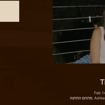
T
Feb 1
Ashkelon S