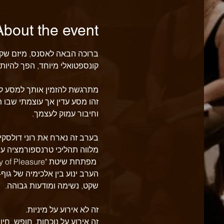
About the event
ברוכה הבאה לאסנס, מיזם שקם
קונספטואלי מיוחד, הפך להיו
מתרגשת להזמין אותך למסע ל
זהו מסע עדין אך עוצמתי שבו ת
וחיבור עמוק לעצמך.
בערב זה נארח את רוני דולסקי
מלווה תהליכי טרנספורמציה עמ
 מפתחת שיטת "Body of Pleasure" – מסע חושי המחבר לעונג ככוח חיים, מצפן פנימי וריפוי דרך הגוף.
הערב ינוע בין אלכימיה של גוף
שקט, נשימה ומודעות גבוהה.
זה לא אירוע על מיניות.
זה אירוע על נוכחות, חופש, חיו