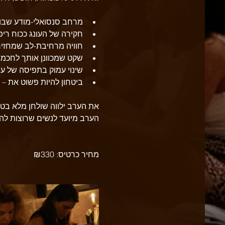
מרחב סנסואלי-מודע שבו 
חקירה של העונג ככוח ריפוי
חוויה מרחיבת-לב שמחזירה
שקט שמכוונן אותך לחכמת
שינוי עמוק בתפיסה של עו
ביטחון להיות פשוט את –
את הערב ילווה שולחן מלא בטוב
הערב מיועד לנשים שרוצות להת
מחיר כרטיס: ₪330 