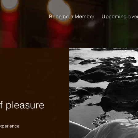
Become a Member
Upcoming eve
f pleasure