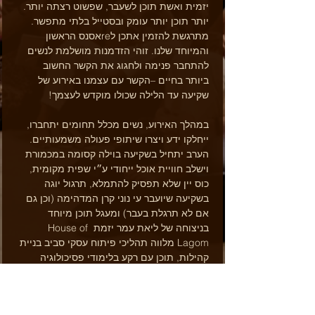
יזמית ואשת תוכן לשעבר, שפשוט רצתה יותר. 
יותר תוכן יותר עומק ובסטייל בלתי מתפשר. 
מתרגשת להזמין אתכן לreאסנס הראשון 
והמיוחד שלנו. זוהי הזדמנות מושלמת לנשים 
להתחבר פנימה ולחגוג את הקשר החשוב 
ביותר בחיים –הקשר עם עצמנו באירוע של 
שקיעה עד הלילה שכולו מוקדש לעצמך!
במהלך האירוע, נשים מכלל תחומים יתחברו, 
ייחלקו ידע ויצרו שיתופי פעולה משמעותיים. 
הערב יתחיל בשקיעה בוילה קסומה במכמורת 
וישלב חוויית אוכל ייחודי ע״י שפית מקומית, 
כוס יין שלא תפסיק להתמלא, תרגול יוגה 
בשקיעה שיועבר עי נוני קרן המדהימה (וכן גם 
אם לא תרגלת בעבר) ומעגל תוכן מיוחד 
בניצוחה של ליאת עמר יזמת House of 
Lagom מלווה תהליכי פיתוח עסקי סביב בניית 
קהילות, תוכן עם רקע בלימודי פסיכולוגיה 
והתפתחות אישית יחד עם ניסיון עשיר ביזמות 
קהילתית בעולמות הוולנס.