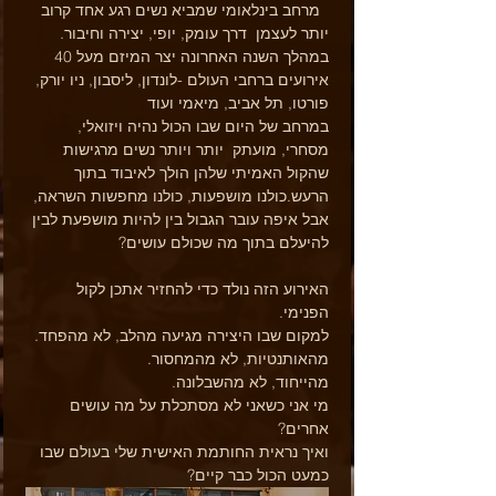
  מרחב בינלאומי שמביא נשים רגע אחד קרוב 
יותר לעצמן  דרך עומק, יופי, יצירה וחיבור. 
במהלך השנה האחרונה יצר המיזם מעל 40 
אירועים ברחבי העולם -לונדון, ליסבון, ניו יורק, 
פורטו, תל אביב, מיאמי ועוד
במרחב של היום שבו הכול נהיה ויזואלי, 
מסחרי, מועתק  יותר ויותר נשים מרגישות 
שהקול האמיתי שלהן הולך לאיבוד בתוך 
הרעש.כולנו מושפעות, כולנו מחפשות השראה, 
אבל איפה עובר הגבול בין להיות מושפעת לבין 
להיעלם בתוך מה שכולם עושים?
האירוע הזה נולד כדי להחזיר אתכן לקול 
הפנימי.
למקום שבו היצירה מגיעה מהלב, לא מהפחד.
מהאותנטיות, לא מהמחסור.
מהייחוד, לא מהשבלונה.
מי אני כשאני לא מסתכלת על מה עושים 
אחרים?
ואיך נראית החותמת האישית שלי בעולם שבו 
כמעט הכול כבר קיים?