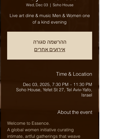
Wed, Dec 03
  |  
Soho House
Live art dine & music Men & Women one
of a kind evening
ההרשמה סגורה
אירועים אחרים
Time & Location
Dec 03, 2025, 7:30 PM – 11:30 PM
Soho House, Yefet St 27, Tel Aviv-Yafo,
Israel
About the event
Welcome to Essence.
A global women initiative curating 
intimate, artful gatherings that weave 